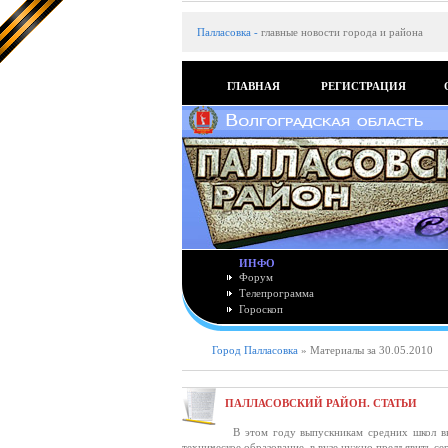
Палласовка
-
главные новости города и района
ГЛАВНАЯ
РЕГИСТРАЦИЯ
ИНФО
Форум
Телепрограмма
Гороскоп
Город Палласовка
» Материалы за 30.05.2010
ПАЛЛАСОВСКИЙ РАЙОН. СТАТЬИ
В этом году выпускникам средних школ вн
техническое образование, в вузе нужно предъявить се