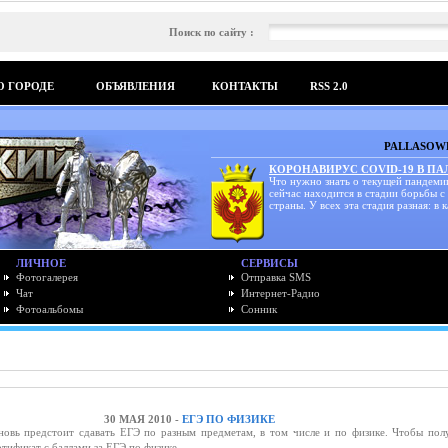
Поиск по сайту :
О ГОРОДЕ
ОБЪЯВЛЕНИЯ
КОНТАКТЫ
RSS 2.0
PALLASOWK
КОРОНАВИРУС COVID-19 В П
Что нужно знать о текущей пандеми
сейчас находится в стадии борьбы с
страны. У всех эта стадия разная: в к
ЛИЧНОЕ
СЕРВИСЫ
Фотогалерея
Отправка SMS
Чат
Интернет-Радио
Фотоальбомы
Сонник
30 МАЯ 2010 -
ЕГЭ ПО ФИЗИКЕ
овь предстоит сдавать ЕГЭ по разным предметам, в том числе и по физике. Чтобы пол
ртификат с баллами за ЕГЭ по физике.