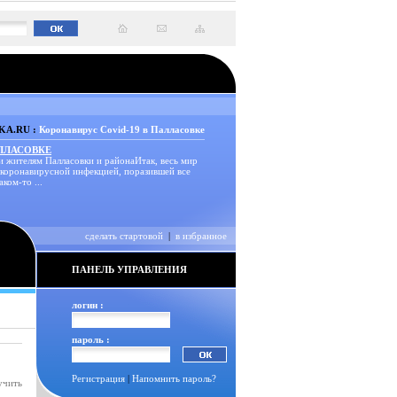
A.RU :
Коронавирус Covid-19 в Палласовке
АЛЛАСОВКЕ
и жителям Палласовки и районаИтак, весь мир
 коронавирусной инфекцией, поразившей все
аком-то ...
сделать стартовой
|
в избранное
ПАНЕЛЬ УПРАВЛЕНИЯ
логин :
пароль :
Регистрация
|
Напомнить пароль?
учить