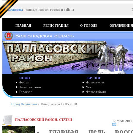
Палласовка
-
главные новости города и района
ГЛАВНАЯ
РЕГИСТРАЦИЯ
О ГОРОДЕ
ОБЪЯВЛЕНИ
ИНФО
ЛИЧНОЕ
Форум
Фотогалерея
Телепрограмма
Чат
Гороскоп
Фотоальбомы
Город Палласовка
» Материалы за 17.05.2010
ПАЛЛАСОВСКИЙ РАЙОН. СТАТЬИ
17 МАЯ 2010
ЕЁ -
-
главная цель восс