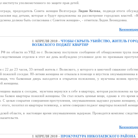
е института уполномоченного по защите прав детей.
ограда, председатель Совета женщин Волгограда
Лидия Котова
, подводя итоги обсужд
насилия над детьми, которые и будут предложены на рассмотрение городских властей. «
удсмена должна быть согласована с Советом женщин», - отметила Лидия Леонидовна.
Комментари
1 АПРЕЛЯ 2010 -
ЧТОБЫ СКРЫТЬ УБИЙСТВО, ЖИТЕЛЬ ГОРО
ВОЛЖСКОГО ПОДЖЁГ КВАРТИР
П РФ по области из УВД по г. Волжскому поступило сообщение об обнаружении трупа по
следственным отделом в этот же день возбуждено уголовное дело по признакам преступл
и с 22 до 23 часов, 33-летний житель г. Волжского, у которого в замочной скважине собств
ей пожилой соседке. 80-летняя женщина не отказала в помощи и впустила злоумышленника в
 видя, что балконная дверь находится в открытом положении, у мужчины возник прест
щей женщины.
енщина вышла к соседям, мужчина вернулся к себе в квартиру, которая расположена на тр
я на балкон квартиры пожилой женщины. Он стал искать ценные вещи, однако в это время к
ым. С целью сокрытия совершения преступления, злоумышленник задушил руками женщину, 
е этого, похитил из квартиры телевизор, а затем совершил поджог квартиры пожилой женщ
ской области, в настоящее время злоумышленник задержан. Проводится комплекс следств
казательств.
Комментари
1 АПРЕЛЯ 2010 -
ПРОКУРАТУРА НИКОЛАЕВСКОГО РАЙОНА