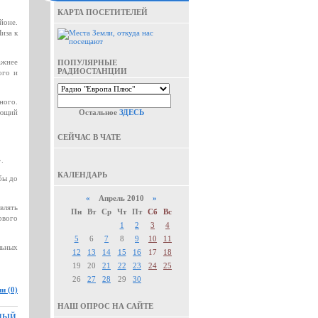
КАРТА ПОСЕТИТЕЛЕЙ
йоне.
иза к
ажнее
ПОПУЛЯРНЫЕ
РАДИОСТАНЦИИ
ого и
ного.
еющий
Остальное
ЗДЕСЬ
СЕЙЧАС В ЧАТЕ
.
КАЛЕНДАРЬ
бы до
«
Апрель 2010
»
влять
Пн
Вт
Ср
Чт
Пт
Сб
Вс
рвого
1
2
3
4
5
6
7
8
9
10
11
льных
12
13
14
15
16
17
18
19
20
21
22
23
24
25
26
27
28
29
30
и (0)
НАШ ОПРОС НА САЙТЕ
ЬНЫЙ