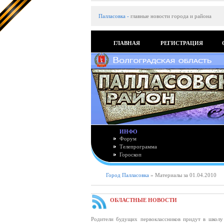
Палласовка
-
главные новости города и района
ГЛАВНАЯ
РЕГИСТРАЦИЯ
ИНФО
Форум
Телепрограмма
Гороскоп
Город Палласовка
» Материалы за 01.04.2010
ОБЛАСТНЫЕ НОВОСТИ
Родители будущих первоклассников придут в школу