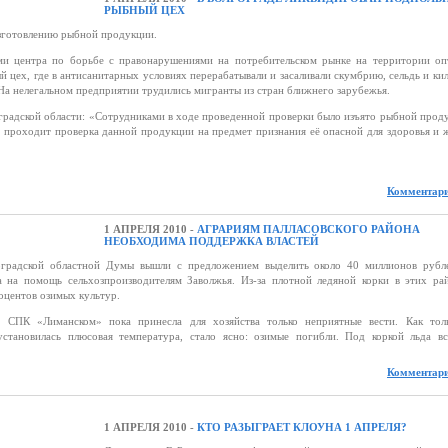
РЫБНЫЙ ЦЕХ
зготовлению рыбной продукции.
и центра по борьбе с правонарушениями на потребительском рынке на территории оп
цех, где в антисанитарных условиях перерабатывали и засаливали скумбрию, сельдь и кил
На нелегальном предприятии трудились мигранты из стран ближнего зарубежья.
радской области: «Сотрудниками в ходе проведенной проверки было изъято рыбной прод
я проходит проверка данной продукции на предмет признания её опасной для здоровья и 
Комментари
1 АПРЕЛЯ 2010 -
АГРАРИЯМ ПАЛЛАСОВСКОГО РАЙОНА
НЕОБХОДИМА ПОДДЕРЖКА ВЛАСТЕЙ
дской областной Думы вышли с предложением выделить около 40 миллионов рубл
а на помощь сельхозпроизводителям Заволжья. Из-за плотной ледяной корки в этих ра
оцентов озимых культур.
 СПК «Лиманском» пока принесла для хозяйства только неприятные вести. Как тол
установилась плюсовая температура, стало ясно: озимые погибли. Под коркой льда в
Комментари
1 АПРЕЛЯ 2010 -
КТО РАЗЫГРАЕТ КЛОУНА 1 АПРЕЛЯ?