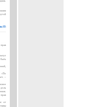
дник.
ениям
ругой
и (0)
 прав
титут
 быть
ений,
. «По
ич. –
вовое
 роль
ения.
 прав
и: от
главы