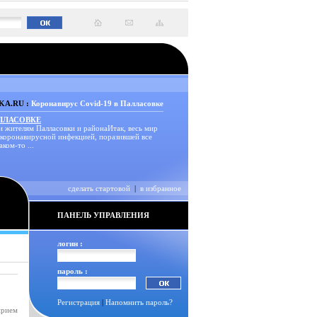
A.RU :
Коронавирус Covid-19 в Палласовке
АЛЛАСОВКЕ
и жителям Палласовки и районаИтак, весь мир
 коронавирусной инфекцией, поразившей все
аком-то ...
сделать стартовой
|
в избранное
ПАНЕЛЬ УПРАВЛЕНИЯ
логин :
пароль :
Регистрация
|
Напомнить пароль?
прием