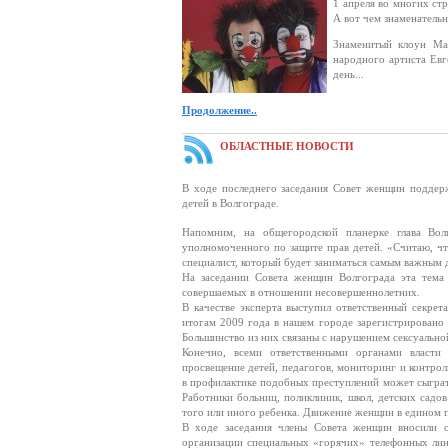
1 апреля во многих ст
А вот чем знаменательн
Знаменитый клоун Ма
народного артиста Евг
день...
Продолжение..
ОБЛАСТНЫЕ НОВОСТИ
В ходе последнего заседания Совет женщин поддер
детей в Волгограде.
Напомним, на общегородской планерке глава Во
уполномоченного по защите прав детей. «Считаю, чт
специалист, который будет заниматься самым важным 
На заседании Совета женщин Волгограда эта тема 
совершаемых в отношении несовершеннолетних.
В качестве эксперта выступил ответственный секре
итогам 2009 года в нашем городе зарегистрировано
Большинство из них связаны с нарушением сексуально
Конечно, всеми ответственными органами власти
просвещение детей, педагогов, мониторинг и контрол
в профилактике подобных преступлений может сыграт
Работники больниц, поликлиник, школ, детских садо
того или иного ребенка. Движение женщин в едином 
В ходе заседания члены Совета женщин вносили с
организации специальных «горячих» телефонных ли