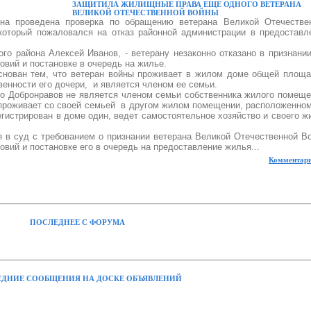
ЗАЩИТИЛА ЖИЛИЩНЫЕ ПРАВА ЕЩЕ ОДНОГО ВЕТЕРАНА
ВЕЛИКОЙ ОТЕЧЕСТВЕННОЙ ВОЙНЫ
она проведена проверка по обращению ветерана Великой Отечестве
который пожаловался на отказ районной администрации в предоставл
го района Алексей Иванов, - ветерану незаконно отказано в признании
ий и постановке в очередь на жилье.
основан тем, что ветеран войны проживает в жилом доме общей площ
венности его дочери,
и является членом ее семьи.
то Добронравов не является членом семьи собственника жилого помеще
 проживает со своей семьей
в другом жилом помещении, расположенном 
егистрирован в доме один, ведет самостоятельное хозяйство и своего ж
я в суд с требованием о признании ветерана Великой Отечественной В
й и постановке его в очередь на предоставление жилья...
Комментари
ПОСЛЕДНЕЕ С ФОРУМА
ДНИЕ СООБЩЕНИЯ НА ДОСКЕ ОБЪЯВЛЕНИЙ