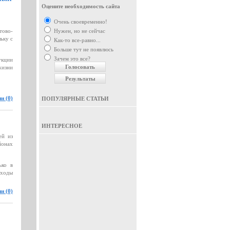
Оцените необходимость сайта
Очень своевременно!
тово-
Нужен, но не сейчас
ьку с
Как-то все-равно...
Больше тут не появлюсь
Зачем это все?
укции
жизни
и (0)
ПОПУЛЯРНЫЕ СТАТЬИ
ИНТЕРЕСНОЕ
ей из
йонах
ько в
сходы
и (0)