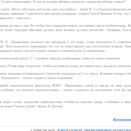
о 9 тысяч первоклашек. О чем не должны забывать родители, отправляя ребенка в школу?
ую парту. Место обучения для дочки папа уже выбрал – лицей № 3 в Тракторозаводском ра
подать заявление 1 апреля всё-таки придём пораньше, говорит Сергей Ковалев. В том, что Л
вырастил – опыт есть.
кники детского сада. Но чтобы стать первоклассником, эти навыки совсем необязательны. В
кой пункт: будущий школьник должен знать великих русских писателей - Пушкина, Толст
№ 8: «Дошкольник, которого мы наблюдали 5 лет назад, очень отличается от современ
ыше. Хотя психологи утверждают, что это не самое важное при поступлении в школу. Ум
адывание слов из слогов в первой четверти становится ему не интересным».
готовительные курсы. С 1 сентября, уверена дошкольница, жизнь ее сильно изменится.
ться. Я еще маму попросила, чтобы она меня на танцы, на гимнастику и на каратэ записала»
иями педиатры не рекомендуют. Советуют подождать до 2-го класса. В первые месяцы уче
 В результате – плохие оценки и записи в дневнике.
лезней педиатрического факультета ВГМУ: «Вернувшись домой из школы, не надо заста
И особенно это касается первоклассников – нужно сохранить на протяжении хотя бы пе
в какую сумму родителям первоклассника обойдется покупка ранца, учебников и шко
е менее 8 тысяч рублей. /Автор: В. Долгая/
Комментари
1 АПРЕЛЯ 2010 -
В ВОЛГОГРАДЕ ЛИКВИДИРОВАН ПОДПОЛ