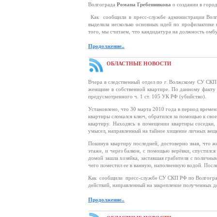
Волгограда
Романа Гребенникова
о создании в город
Как сообщили в пресс-службе администрации Волг
выделила несколько основных идей по профилактике 
того, мы считаем, что кандидатура на должность омб
Продолжение..
ОБЛАСТНЫЕ НОВОСТИ
Вчера в следственный отдел по г. Волжскому СУ СК
женщине в собственной квартире. По данному факту 
предусмотренного ч. 1 ст. 105 УК РФ (убийство).
Установлено, что 30 марта 2010 года в период времен
квартиры сломался ключ, обратился за помощью к сво
квартиру. Находясь в помещении квартиры соседки,
умысел, направленный на тайное хищение личных ве
Покинув квартиру последней, достоверно зная, что ж
этаже, и через балкон, с помощью верёвки, спустилс
домой зашла хозяйка, заставшая грабителя с поличн
чего поместил ее в ванную, наполненную водой. Посл
Как сообщили пресс-службе СУ СКП РФ по Волгоград
действий, направленный на закрепление полученных до
Продолжение..