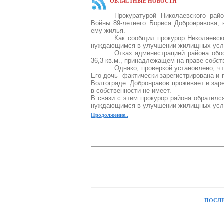
ОБЛАСТНЫЕ НОВОСТИ
Прокуратурой Николаевского рай
Войны 89-летнего Бориса Добронравова, 
ему жилья.
Как сообщил прокурор Николаевско
нуждающимся в улучшении жилищных услов
Отказ администрацией района об
36,3 кв.м., принадлежащем на праве собст
Однако, проверкой установлено, ч
Его дочь
фактически зарегистрирована и
Волгограде. Добронравов проживает и зар
в собственности не имеет.
В связи с этим прокурор района обратилс
нуждающимся в улучшении жилищных услови
Продолжение..
ПОСЛЕ