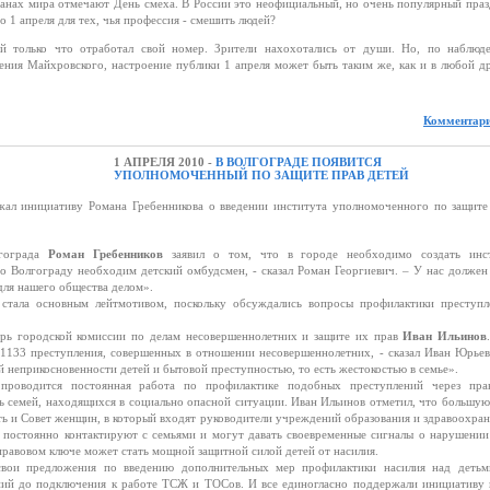
ранах мира отмечают День смеха. В России это неофициальный, но очень популярный праз
о 1 апреля для тех, чья профессия - смешить людей?
й только что отработал свой номер. Зрители нахохотались от души. Но, по наблюд
ения Майхровского, настроение публики 1 апреля может быть таким же, как и в любой д
Комментари
1 АПРЕЛЯ 2010 -
В ВОЛГОГРАДЕ ПОЯВИТСЯ
УПОЛНОМОЧЕННЫЙ ПО ЗАЩИТЕ ПРАВ ДЕТЕЙ
жал инициативу Романа Гребенникова о введении института уполномоченного по защите
лгограда
Роман Гребенников
заявил о том, что в городе необходимо создать инс
о Волгограду необходим детский омбудсмен, - сказал Роман Георгиевич. – У нас должен
для нашего общества делом».
стала основным лейтмотивом, поскольку обсуждались вопросы профилактики преступл
тарь городской комиссии по делам несовершеннолетних и защите их прав
Иван Ильинов
 1133 преступления, совершенных в отношении несовершеннолетних, - сказал Иван Юрьев
й неприкосновенности детей и бытовой преступностью, то есть жестокостью в семье».
 проводится постоянная работа по профилактике подобных преступлений через пра
ь семей, находящихся в социально опасной ситуации.
Иван Ильинов
отметил, что большую
ь и Совет женщин, в который входят руководители учреждений образования и здравоохран
в постоянно контактируют с семьями и могут давать своевременные сигналы о нарушении
правовом ключе может стать мощной защитной силой детей от насилия.
вои предложения по введению дополнительных мер профилактики насилия над детьм
ний до подключения к работе ТСЖ и ТОСов. И все единогласно поддержали инициативу 