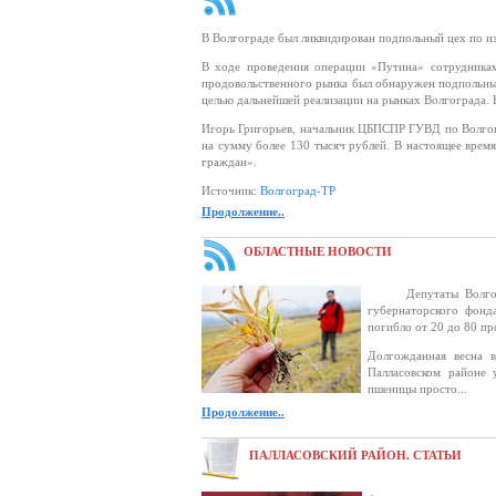
В Волгограде был ликвидирован подпольный цех по и
В ходе проведения операции «Путина» сотрудникам
продовольственного рынка был обнаружен подпольный 
целью дальнейшей реализации на рынках Волгограда. 
Игорь Григорьев, начальник ЦБПСПР ГУВД по Волгог
на сумму более 130 тысяч рублей. В настоящее врем
граждан».
Источник:
Волгоград-ТР
Продолжение..
ОБЛАСТНЫЕ НОВОСТИ
Депутаты Волгогра
губернаторского фонд
погибло от 20 до 80 пр
Долгожданная весна в
Палласовском районе 
пшеницы просто...
Продолжение..
ПАЛЛАСОВСКИЙ РАЙОН. СТАТЬИ