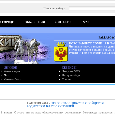
Поиск по сайту :
О ГОРОДЕ
ОБЪЯВЛЕНИЯ
КОНТАКТЫ
RSS 2.0
PALLASOWK
КОРОНАВИРУС COVID-19 В П
Что нужно знать о текущей пандеми
сейчас находится в стадии борьбы с
страны. У всех эта стадия разная: в к
ЛИЧНОЕ
СЕРВИСЫ
Фотогалерея
Отправка SMS
Чат
Интернет-Радио
Фотоальбомы
Сонник
1 АПРЕЛЯ 2010 -
ПЕРВОКЛАССНИК-2010 ОБОЙДЕТСЯ
РОДИТЕЛЯМ В 8 ТЫСЯЧ РУБЛЕЙ
 1 апреля. С этого дня во всех образовательных учреждениях Волгограда начинается 