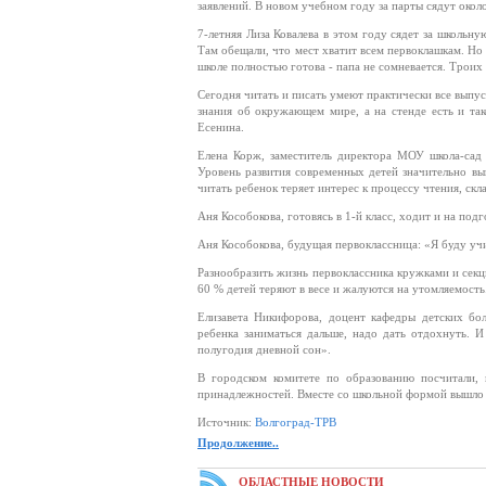
заявлений. В новом учебном году за парты сядут окол
7-летняя Лиза Ковалева в этом году сядет за школьн
Там обещали, что мест хватит всем первоклашкам. Но 
школе полностью готова - папа не сомневается. Троих 
Сегодня читать и писать умеют практически все выпус
знания об окружающем мире, а на стенде есть и та
Есенина.
Елена Корж, заместитель директора МОУ школа-сад 
Уровень развития современных детей значительно в
читать ребенок теряет интерес к процессу чтения, скл
Аня Кособокова, готовясь в 1-й класс, ходит и на под
Аня Кособокова, будущая первоклассница: «Я буду учи
Разнообразить жизнь первоклассника кружками и секц
60 % детей теряют в весе и жалуются на утомляемость.
Елизавета Никифорова, доцент кафедры детских бо
ребенка заниматься дальше, надо дать отдохнуть. 
полугодия дневной сон».
В городском комитете по образованию посчитали, 
принадлежностей. Вместе со школьной формой вышло н
Источник:
Волгоград-ТРВ
Продолжение..
ОБЛАСТНЫЕ НОВОСТИ