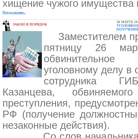
хищение чужого имущества п
Продолжение..
30 МАРТА 20
ЗАКОН И ПОРЯДОК
УГОЛОВНОЕ
ПОЛУЧЕНИЕ
Заместителем п
пятницу 26 мар
обвинительное
уголовному делу в
сотрудника ГИ
Казанцева, обвиняемо
преступления, предусмотрен
РФ (получение должностны
незаконные действия).
Со слов начальника