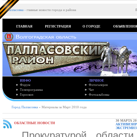
Палласовка
-
главные новости города и района
ГЛАВНАЯ
РЕГИСТРАЦИЯ
О ГОРОДЕ
ОБЪЯВЛЕНИ
ИНФО
ЛИЧНОЕ
Форум
Фотогалерея
Телепрограмма
Чат
Гороскоп
Фотоальбомы
Город Палласовка
» Материалы за Март 2010 года
30 МАРТА 20
ОБЛАСТНЫЕ НОВОСТИ
АКТИВИЗИР
ЭКСТРЕМИ
Прокуратурой области