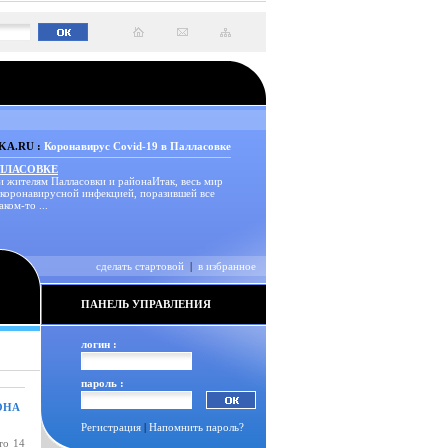
A.RU :
Коронавирус Covid-19 в Палласовке
АЛЛАСОВКЕ
и жителям Палласовки и районаИтак, весь мир
 коронавирусной инфекцией, поразившей все
аком-то ...
сделать стартовой
|
в избранное
ПАНЕЛЬ УПРАВЛЕНИЯ
логин :
пароль :
ОНА
Регистрация
|
Напомнить пароль?
то 14