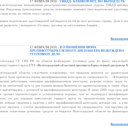
17 ФЕВРАЛЯ 2010 -
ГИБДД: БЛАНКОВ НЕТ, НО ВЫХОД ЕСТЬ
волгоградских межрайонных регистрационно-экзаменационных отделах ГИБДД наблюд
ния. Владельцы транспортных средств, пожелавшие поменять свои водительские удостовер
 прав истек, не смогли этого сделать.
ланков водительских удостоверений наблюдается почти во всех регионах страны. Дело в том
я заключить с концерном «Госзнак» договор на изготовление бланков...
Комментари
17 ФЕВРАЛЯ 2010 -
В ОТНОШЕНИИ ВРАЧА
ПРОТИВОТУБЕРКУЛЕЗНОГО ДИСПАНСЕРА ВОЗБУЖДЕНО
УГОЛОВНОЕ ДЕЛО
Волгограда СУ СКП РФ по области возбуждено уголовное дело по факту злоупотреб
ении главного врача
ГУЗ «Волгоградский областной противотуберкулезный диспансер №
градской области, следствием установлено, что приказом комитета по здравоохра
рачу была присвоена первая квалификационная категория по специальности – «Фтизиатри
инским работникам, имеющим квалификационную категорию, разряды оплаты труда п
и на пятилетний срок со дня издания приказа Комитета по здравоохранению и, таким образ
 и выплачивалась с доплатой за квалификационную категорию. В июне 2006 года срок дей
не прошел переаттестацию в установленном порядке, чем не подтвердил квалификаци
том, он дал указание заместителю главного врача по экономическим вопросам вне
омо ложные сведения о наличии у него квалификационной категории, которые сам и утве
учал зарплату с учетом квалификационной категории по специальности, чем нарушил пр
ванном отвлечении денежных средств из бюджета Волгоградской области на финансиро
Комментари