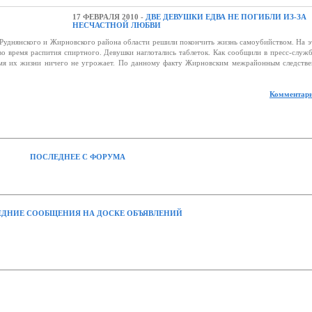
17 ФЕВРАЛЯ 2010 -
ДВЕ ДЕВУШКИ ЕДВА НЕ ПОГИБЛИ ИЗ-ЗА
НЕСЧАСТНОЙ ЛЮБВИ
 Руднянского и Жирновского района области решили покончить жизнь самоубийством. На э
о время распития спиртного. Девушки наглотались таблеток. Как сообщили в пресс-служ
емя их жизни ничего не угрожает. По данному факту Жирновским межрайонным следств
.
Комментари
ПОСЛЕДНЕЕ С ФОРУМА
ДНИЕ СООБЩЕНИЯ НА ДОСКЕ ОБЪЯВЛЕНИЙ