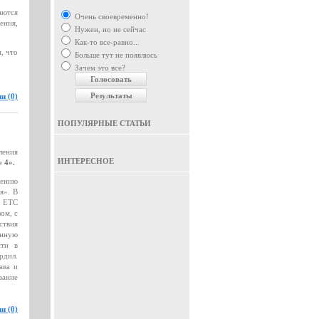
аются
Очень своевременно!
ения,
Нужен, но не сейчас
Как-то все-равно...
, что
Больше тут не появлюсь
Зачем это все?
и (0)
ПОПУЛЯРНЫЕ СТАТЬИ
ления
ИНТЕРЕСНОЕ
 4».
нению
я». В
о ЕТС
ом, с
ствия
онную
сти в
рдил.
ава и
вание
и (0)