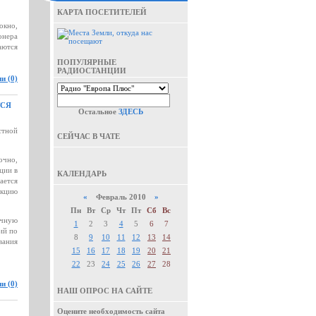
КАРТА ПОСЕТИТЕЛЕЙ
окно,
онера
аются
ПОПУЛЯРНЫЕ
РАДИОСТАНЦИИ
и (0)
ТСЯ
Остальное
ЗДЕСЬ
стной
СЕЙЧАС В ЧАТЕ
очно,
ции в
КАЛЕНДАРЬ
ается
укцию
«
Февраль 2010
»
Пн
Вт
Ср
Чт
Пт
Сб
Вс
очную
1
2
3
4
5
6
7
ий по
8
9
10
11
12
13
14
вания
15
16
17
18
19
20
21
22
23
24
25
26
27
28
и (0)
НАШ ОПРОС НА САЙТЕ
Оцените необходимость сайта