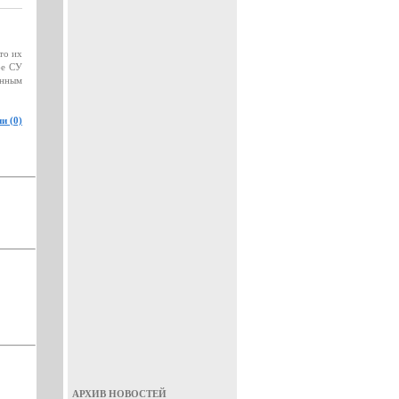
то их
бе СУ
енным
и (0)
АРХИВ НОВОСТЕЙ