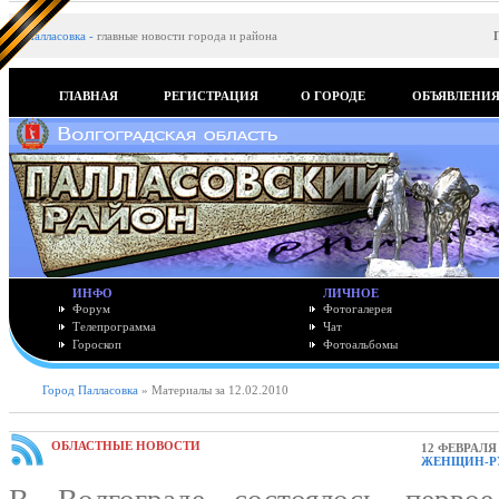
Палласовка
-
главные новости города и района
ГЛАВНАЯ
РЕГИСТРАЦИЯ
О ГОРОДЕ
ОБЪЯВЛЕНИ
ИНФО
ЛИЧНОЕ
Форум
Фотогалерея
Телепрограмма
Чат
Гороскоп
Фотоальбомы
Город Палласовка
» Материалы за 12.02.2010
ОБЛАСТНЫЕ НОВОСТИ
12 ФЕВРАЛЯ 
ЖЕНЩИН-Р