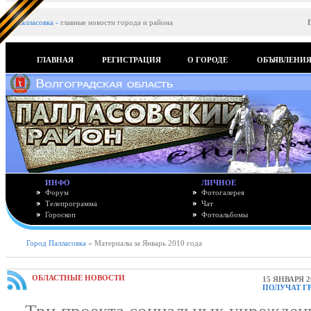
Палласовка
-
главные новости города и района
ГЛАВНАЯ
РЕГИСТРАЦИЯ
О ГОРОДЕ
ОБЪЯВЛЕНИ
ИНФО
ЛИЧНОЕ
Форум
Фотогалерея
Телепрограмма
Чат
Гороскоп
Фотоальбомы
Город Палласовка
» Материалы за Январь 2010 года
ОБЛАСТНЫЕ НОВОСТИ
15 ЯНВАРЯ 2
ПОЛУЧАТ Г