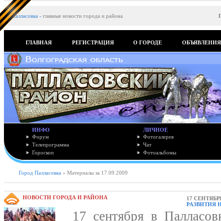
Палласовка
-
главные новости города и района
ГЛАВНАЯ
РЕГИСТРАЦИЯ
О ГОРОДЕ
ОБЪЯВЛЕНИ
ИНФО
ЛИЧНОЕ
Форум
Фотогалерея
Телепрограмма
Чат
Гороскоп
Фотоальбомы
Город Палласовка
» Материалы за 17.09.2009
НОВОСТИ ГОРОДА И РАЙОНА
17 СЕНТЯБРЯ
РАЗВИТИЯ 
17 сентября в Палласовк