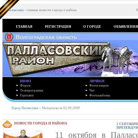
Палласовка
-
главные новости города и района
ГЛАВНАЯ
РЕГИСТРАЦИЯ
О ГОРОДЕ
ОБЪЯВЛЕНИ
ИНФО
ЛИЧНОЕ
Форум
Фотогалерея
Телепрограмма
Чат
Гороскоп
Фотоальбомы
Город Палласовка
» Материалы за 02.09.2009
НОВОСТИ ГОРОДА И РАЙОНА
2 СЕНТЯБРЯ 
ПРЕТЕНДУЮ
11 октября в Палласов