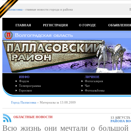
Палласовка
-
главные новости города и района
ГЛАВНАЯ
РЕГИСТРАЦИЯ
О ГОРОДЕ
ОБЪЯВЛЕНИ
ИНФО
ЛИЧНОЕ
Форум
Фотогалерея
Телепрограмма
Чат
Гороскоп
Фотоальбомы
Город Палласовка
» Материалы за 13.08.2009
ОБЛАСТНЫЕ НОВОСТИ
13 АВГУСТА 
РАЙОНА ВО
Всю жизнь они мечтали о большой 