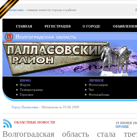
Палласовка
-
главные новости города и района
ГЛАВНАЯ
РЕГИСТРАЦИЯ
О ГОРОДЕ
ОБЪЯВЛЕНИ
ИНФО
ЛИЧНОЕ
Форум
Фотогалерея
Телепрограмма
Чат
Гороскоп
Фотоальбомы
Город Палласовка
» Материалы за 19.06.2009
ОБЛАСТНЫЕ НОВОСТИ
19 ИЮНЯ 20
ПРОЩЕ
Волгоградская область стала тр