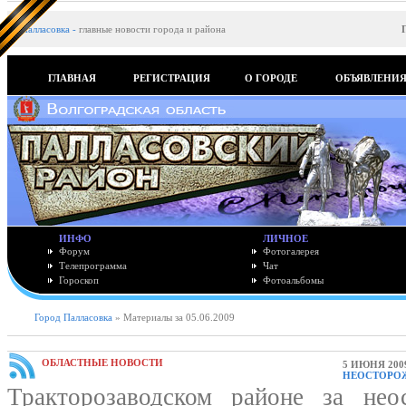
Палласовка
-
главные новости города и района
ГЛАВНАЯ
РЕГИСТРАЦИЯ
О ГОРОДЕ
ОБЪЯВЛЕНИ
ИНФО
ЛИЧНОЕ
Форум
Фотогалерея
Телепрограмма
Чат
Гороскоп
Фотоальбомы
Город Палласовка
» Материалы за 05.06.2009
ОБЛАСТНЫЕ НОВОСТИ
5 ИЮНЯ 200
НЕОСТОРО
Тракторозаводском районе за не