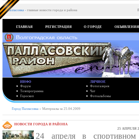
Палласовка
-
главные новости города и района
ГЛАВНАЯ
РЕГИСТРАЦИЯ
О ГОРОДЕ
ОБЪЯВЛЕНИ
ИНФО
ЛИЧНОЕ
Форум
Фотогалерея
Телепрограмма
Чат
Гороскоп
Фотоальбомы
Город Палласовка
» Материалы за 25.04.2009
НОВОСТИ ГОРОДА И РАЙОНА
25 АПРЕЛЯ 2
24 апреля в спортивно