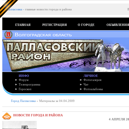
Палласовка
-
главные новости города и района
ГЛАВНАЯ
РЕГИСТРАЦИЯ
О ГОРОДЕ
ОБЪЯВЛЕНИ
ИНФО
ЛИЧНОЕ
Форум
Фотогалерея
Телепрограмма
Чат
Гороскоп
Фотоальбомы
Город Палласовка
» Материалы за 04.04.2009
НОВОСТИ ГОРОДА И РАЙОНА
4 АПРЕЛЯ 20