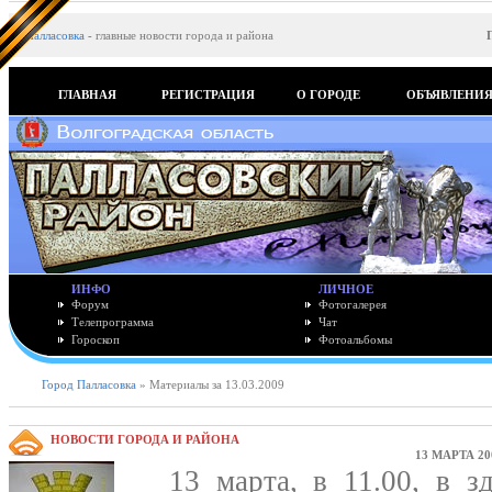
Палласовка
-
главные новости города и района
ГЛАВНАЯ
РЕГИСТРАЦИЯ
О ГОРОДЕ
ОБЪЯВЛЕНИ
ИНФО
ЛИЧНОЕ
Форум
Фотогалерея
Телепрограмма
Чат
Гороскоп
Фотоальбомы
Город Палласовка
» Материалы за 13.03.2009
НОВОСТИ ГОРОДА И РАЙОНА
13 МАРТА 20
13 марта, в 11.00, в зд