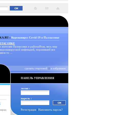
A.RU :
Коронавирус Covid-19 в Палласовке
АЛЛАСОВКЕ
и жителям Палласовки и районаИтак, весь мир
 коронавирусной инфекцией, поразившей все
аком-то ...
сделать стартовой
|
в избранное
ПАНЕЛЬ УПРАВЛЕНИЯ
логин :
пароль :
Д
парад
Регистрация
|
Напомнить пароль?