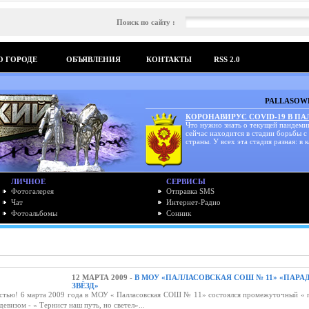
Поиск по сайту :
О ГОРОДЕ
ОБЪЯВЛЕНИЯ
КОНТАКТЫ
RSS 2.0
PALLASOWK
КОРОНАВИРУС COVID-19 В П
Что нужно знать о текущей пандеми
сейчас находится в стадии борьбы с
страны. У всех эта стадия разная: в к
ЛИЧНОЕ
СЕРВИСЫ
Фотогалерея
Отправка SMS
Чат
Интернет-Радио
Фотоальбомы
Сонник
12 МАРТА 2009 -
В МОУ «ПАЛЛАСОВСКАЯ СОШ № 11» «ПАРА
ЗВЁЗД»
ью! 6 марта 2009 года в МОУ « Палласовская СОШ № 11» состоялся промежуточный « 
евизом - « Тернист наш путь, но светел»...