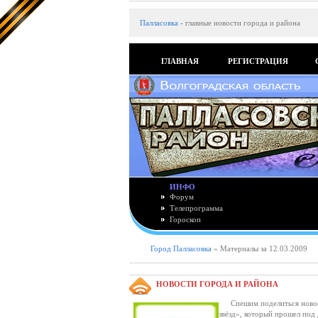
Палласовка
-
главные новости города и района
ГЛАВНАЯ
РЕГИСТРАЦИЯ
ИНФО
Форум
Телепрограмма
Гороскоп
Город Палласовка
» Материалы за 12.03.2009
НОВОСТИ ГОРОДА И РАЙОНА
Спешим поделиться новост
звёзд», который прошел под д