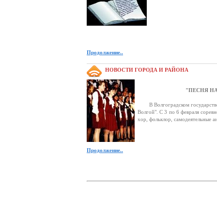
Ско
Здрав
Продолжение..
НОВОСТИ ГОРОДА И РАЙОНА
"ПЕСНЯ НАД ВО
В Волгоградском государственно
Волгой". С 3 по 6 февраля сорев
хор, фольклор, самодеятельные а
Продолжение..