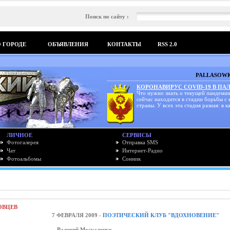
Поиск по сайту :
О ГОРОДЕ
ОБЪЯВЛЕНИЯ
КОНТАКТЫ
RSS 2.0
PALLASOWK
КОРОНАВИРУС COVID-19 В ПА
Что нужно знать о текущей пандемии
сейчас находится в стадии борьбы с
страны. У всех эта стадия разная: в ка
ЛИЧНОЕ
СЕРВИСЫ
Фотогалерея
Отправка SMS
Чат
Интернет-Радио
Фотоальбомы
Сонник
ОВЦЕВ
7 ФЕВРАЛЯ 2009 -
ПОЭТИЧЕСКИЙ КЛУБ "ВДОХНОВЕНИЕ"
Валерий Москаленко