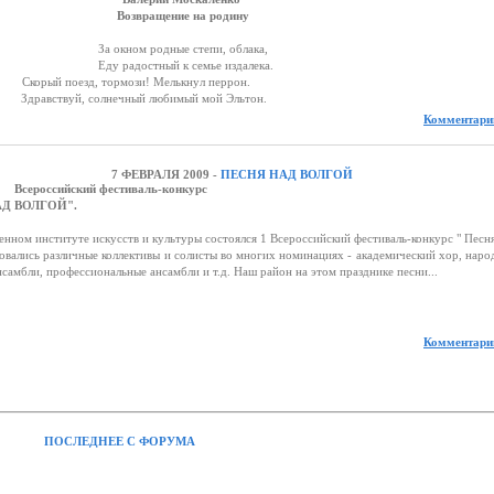
Возвращение на родину
За окном родные степи, облака,
Еду радостный к семье издалека.
рый поезд, тормози! Мелькнул перрон.
ствуй, солнечный любимый мой Эльтон.
Комментарии
7 ФЕВРАЛЯ 2009 -
ПЕСНЯ НАД ВОЛГОЙ
Всероссийский фестиваль-конкурс
ЛГОЙ".
м институте искусств и культуры состоялся 1 Всероссийский фестиваль-конкурс " Песн
новались различные коллективы и солисты во многих номинациях - академический хор, нар
нсамбли, профессиональные ансамбли и т.д. Наш район на этом празднике песни...
Комментарии
ПОСЛЕДНЕЕ С ФОРУМА