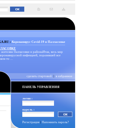
A.RU :
Коронавирус Covid-19 в Палласовке
ЛЛАСОВКЕ
 жителям Палласовки и районаИтак, весь мир
 коронавирусной инфекцией, поразившей все
ком-то ...
сделать стартовой
|
в избранное
ПАНЕЛЬ УПРАВЛЕНИЯ
логин :
пароль :
Регистрация
|
Напомнить пароль?