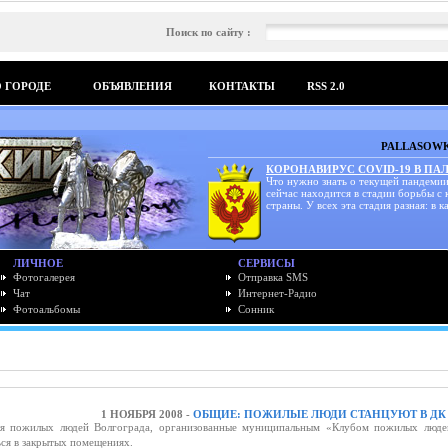
Поиск по сайту :
О ГОРОДЕ
ОБЪЯВЛЕНИЯ
КОНТАКТЫ
RSS 2.0
PALLASOWK
КОРОНАВИРУС COVID-19 В ПА
Что нужно знать о текущей пандемии
сейчас находится в стадии борьбы с
страны. У всех эта стадия разная: в ка
ЛИЧНОЕ
СЕРВИСЫ
Фотогалерея
Отправка SMS
Чат
Интернет-Радио
Фотоальбомы
Сонник
1 НОЯБРЯ 2008 -
ОБЩИЕ: ПОЖИЛЫЕ ЛЮДИ СТАНЦУЮТ В ДК
для пожилых людей Волгограда, организованные муниципальным «Клубом пожилых люде
ся в закрытых помещениях.