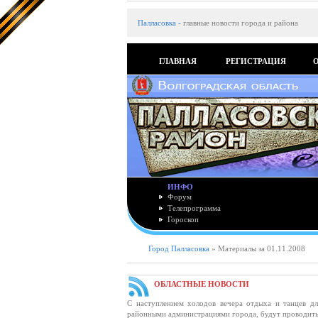
Палласовка
-
главные новости города и района
ГЛАВНАЯ
РЕГИСТРАЦИЯ
ИНФО
Форум
Телепрограмма
Гороскоп
Город Палласовка
» Материалы за 01.11.2008
ОБЛАСТНЫЕ НОВОСТИ
С наступлением холодов вечера отдыха и танцев 
районными администрациями города, будут проводить