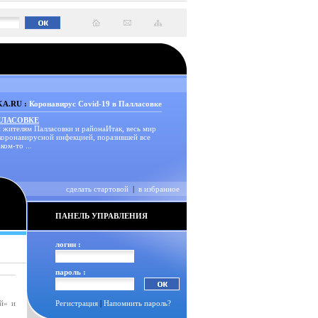
A.RU :
Коронавирус Covid-19 в Палласовке
ЛЛАСОВКЕ
 жителям Палласовки и районаИтак, весь мир
 коронавирусной инфекцией, поразившей все
ком-то ...
сделать стартовой
|
в избранное
ПАНЕЛЬ УПРАВЛЕНИЯ
логин :
пароль :
й» и
Регистрация
|
Напомнить пароль?