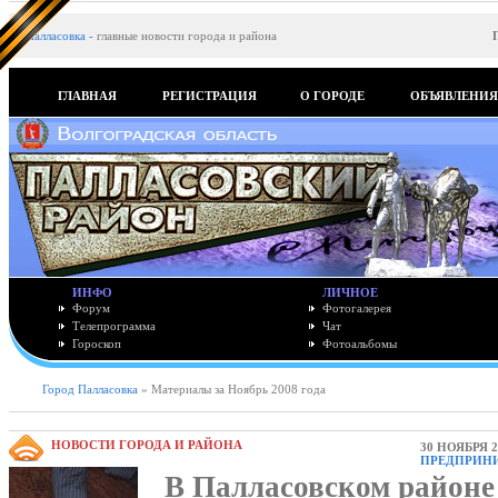
Палласовка
-
главные новости города и района
ГЛАВНАЯ
РЕГИСТРАЦИЯ
О ГОРОДЕ
ОБЪЯВЛЕНИ
ИНФО
ЛИЧНОЕ
Форум
Фотогалерея
Телепрограмма
Чат
Гороскоп
Фотоальбомы
Город Палласовка
» Материалы за Ноябрь 2008 года
НОВОСТИ ГОРОДА И РАЙОНА
30 НОЯБРЯ 2
ПРЕДПРИН
В Палласовском районе