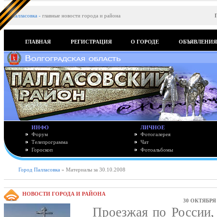
Палласовка
-
главные новости города и района
ГЛАВНАЯ
РЕГИСТРАЦИЯ
О ГОРОДЕ
ОБЪЯВЛЕНИ
ИНФО
ЛИЧНОЕ
Форум
Фотогалерея
Телепрограмма
Чат
Гороскоп
Фотоальбомы
Город Палласовка
» Материалы за 30.10.2008
НОВОСТИ ГОРОДА И РАЙОНА
30 ОКТЯБРЯ 
Проезжая по России, п