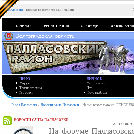
Палласовка
-
главные новости города и района
ГЛАВНАЯ
РЕГИСТРАЦИЯ
О ГОРОДЕ
ОБЪЯВЛЕНИ
ИНФО
ЛИЧНОЕ
Форум
Фотогалерея
Телепрограмма
Чат
Гороскоп
Фотоальбомы
Город Палласовка
»
Новости сайта Палласовки
» Новый раздел форума -ПОИСК Л
НОВОСТИ САЙТА ПАЛЛАСОВКИ
26 ОКТЯБРЯ 
На форуме Палласовског