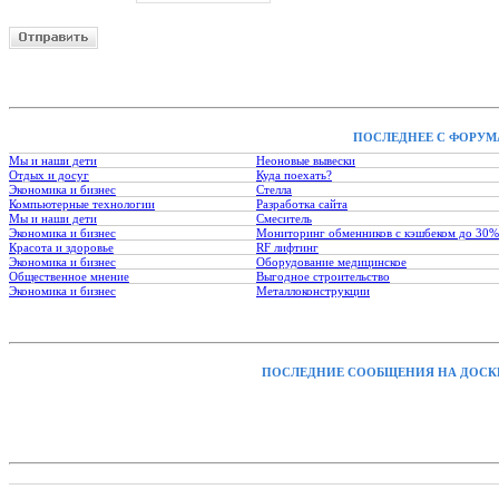
ПОСЛЕДНЕЕ С ФОРУМ
Мы и наши дети
Неоновые вывески
Отдых и досуг
Куда поехать?
Экономика и бизнес
Стелла
Компьютерные технологии
Разработка сайта
Мы и наши дети
Смеситель
Экономика и бизнес
Мониторинг обменников с кэшбеком до 30%
Красота и здоровье
RF лифтинг
Экономика и бизнес
Оборудование медицинское
Общественное мнение
Выгодное строительство
Экономика и бизнес
Металлоконструкции
ПОСЛЕДНИЕ СООБЩЕНИЯ НА ДОСК