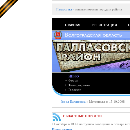
Палласовка
-
главные новости города и района
ГЛАВНАЯ
РЕГИСТРАЦИЯ
ИНФО
Форум
Телепрограмма
Гороскоп
Город Палласовка
» Материалы за 15.10.2008
ОБЛАСТНЫЕ НОВОСТИ
14 октября в 10.47 поступило сообщение о пожаре в 
Продолжение..