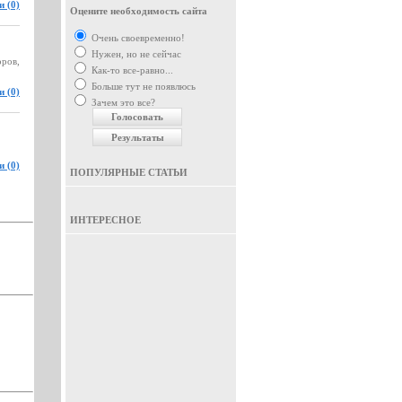
 (0)
Оцените необходимость сайта
Очень своевременно!
Нужен, но не сейчас
оров,
Как-то все-равно...
Больше тут не появлюсь
 (0)
Зачем это все?
 (0)
ПОПУЛЯРНЫЕ СТАТЬИ
ИНТЕРЕСНОЕ