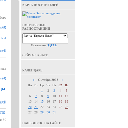
КАРТА ПОСЕТИТЕЛЕЙ
фере
ПОПУЛЯРНЫЕ
 (0)
РАДИОСТАНЦИИ
Ь И
Остальное
ЗДЕСЬ
 (0)
СЕЙЧАС В ЧАТЕ
ницах
КАЛЕНДАРЬ
 (0)
«
Октябрь 2008
»
Пн
Вт
Ср
Чт
Пт
Сб
Вс
ДЦЫ
1
2
3
4
5
6
7
8
9
10
11
12
13
14
15
16
17
18
19
 (0)
20
21
22
23
24
25
26
27
28
29
30
31
 ПО
и 50
НАШ ОПРОС НА САЙТЕ