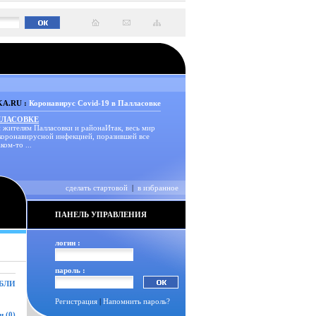
A.RU :
Коронавирус Covid-19 в Палласовке
ЛЛАСОВКЕ
 жителям Палласовки и районаИтак, весь мир
 коронавирусной инфекцией, поразившей все
ком-то ...
сделать стартовой
|
в избранное
ПАНЕЛЬ УПРАВЛЕНИЯ
логин :
пароль :
БЛИ
Регистрация
|
Напомнить пароль?
 (0)