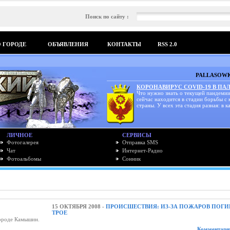
Поиск по сайту :
О ГОРОДЕ
ОБЪЯВЛЕНИЯ
КОНТАКТЫ
RSS 2.0
PALLASOWK
КОРОНАВИРУС COVID-19 В ПА
Что нужно знать о текущей пандемии
сейчас находится в стадии борьбы с
страны. У всех эта стадия разная: в ка
ЛИЧНОЕ
СЕРВИСЫ
Фотогалерея
Отправка SMS
Чат
Интернет-Радио
Фотоальбомы
Сонник
15 ОКТЯБРЯ 2008 -
ПРОИСШЕСТВИЯ: ИЗ-ЗА ПОЖАРОВ ПОГИ
ТРОЕ
городе Камышин.
Комментарии