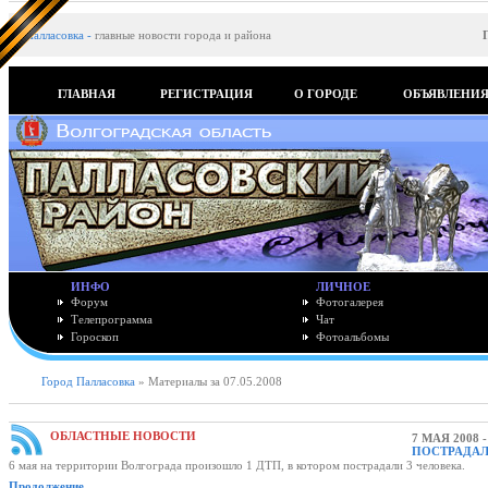
Палласовка
-
главные новости города и района
ГЛАВНАЯ
РЕГИСТРАЦИЯ
О ГОРОДЕ
ОБЪЯВЛЕНИ
ИНФО
ЛИЧНОЕ
Форум
Фотогалерея
Телепрограмма
Чат
Гороскоп
Фотоальбомы
Город Палласовка
» Материалы за 07.05.2008
ОБЛАСТНЫЕ НОВОСТИ
7 МАЯ 2008 
ПОСТРАДАЛ
6 мая на территории Волгограда произошло 1 ДТП, в котором пострадали 3 человека.
Продолжение..