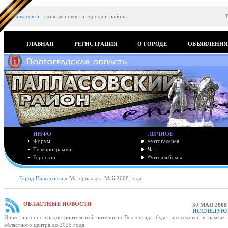
Палласовка
-
главные новости города и района
ГЛАВНАЯ
РЕГИСТРАЦИЯ
О ГОРОДЕ
ОБЪЯВЛЕНИ
ИНФО
ЛИЧНОЕ
Форум
Фотогалерея
Телепрограмма
Чат
Гороскоп
Фотоальбомы
Город Палласовка
» Материалы за Май 2008 года
ОБЛАСТНЫЕ НОВОСТИ
30 МАЯ 2008
ИССЛЕДУЮ
Инвестиционно-градостроительный потенциал Волгограда будет исследован в рамках 
областного центра до 2025 года.