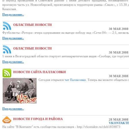
В период проведения в Советском районе 1 июня детского праздника, посвящённого
проезжую часть ул. Новосибирской, прилегающую к территории рынка «Смалс», с 15.30 д
Казахская.
Продолжение..
ОБЛАСТНЫЕ НОВОСТИ
30 МАЯ 2008
Футболисты «Ротора» вчера одержавшие на выезде победу над «Сочи-04» — 2:1, несколь
Продолжение..
ОБЛАСТНЫЕ НОВОСТИ
30 МАЯ 2008
1 июня в Волгоградской области стартует антинаркотическая акция «Сообщи, где торгую
Продолжение..
НОВОСТИ САЙТА ПАЛЛАСОВКИ
30 МАЯ 2008
Сегодня открылся
чат Палласовки
. Теперь вы можете общаться 
Продолжение..
НОВОСТИ ГОРОДА И РАЙОНА
28 МАЯ 2008
VKONTAKTE
На сайте "В Контакте" есть сообщества палласовцев - http://vkontakte.ru/club1859873