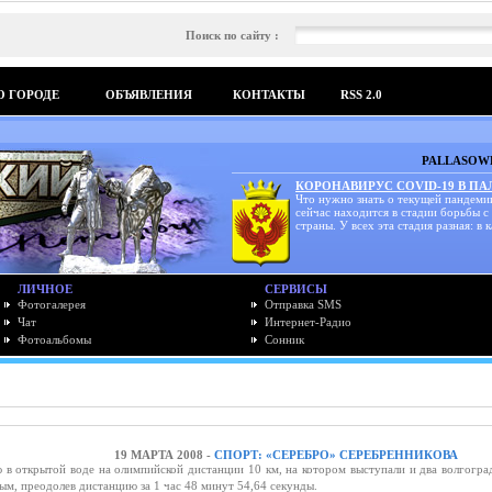
Поиск по сайту :
О ГОРОДЕ
ОБЪЯВЛЕНИЯ
КОНТАКТЫ
RSS 2.0
PALLASOWK
КОРОНАВИРУС COVID-19 В П
Что нужно знать о текущей пандеми
сейчас находится в стадии борьбы с
страны. У всех эта стадия разная: в к
ЛИЧНОЕ
СЕРВИСЫ
Фотогалерея
Отправка SMS
Чат
Интернет-Радио
Фотоальбомы
Сонник
19 МАРТА 2008 -
СПОРТ: «СЕРЕБРО» СЕРЕБРЕННИКОВА
 в открытой воде на олимпийской дистанции 10 км, на котором выступали и два волгогра
м, преодолев дистанцию за 1 час 48 минут 54,64 секунды.