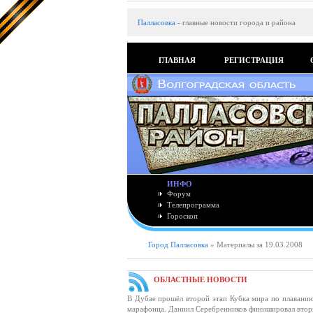
Палласовка
-
главные новости города и района
ГЛАВНАЯ
РЕГИСТРАЦИЯ
ИНФО
Форум
Телепрограмма
Гороскоп
Город Палласовка
» Материалы за 19.03.2008
ОБЛАСТНЫЕ НОВОСТИ
В Дубае прошёл второй этап Кубка мира по плаванию
марафонца. Даниил Серебренников финишировал вторы