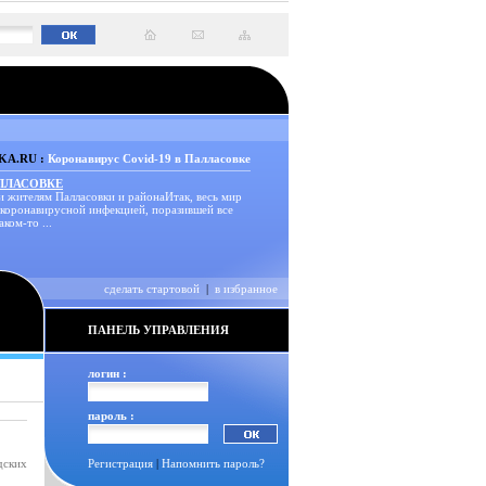
A.RU :
Коронавирус Covid-19 в Палласовке
АЛЛАСОВКЕ
и жителям Палласовки и районаИтак, весь мир
 коронавирусной инфекцией, поразившей все
аком-то ...
сделать стартовой
|
в избранное
ПАНЕЛЬ УПРАВЛЕНИЯ
логин :
пароль :
дских
Регистрация
|
Напомнить пароль?